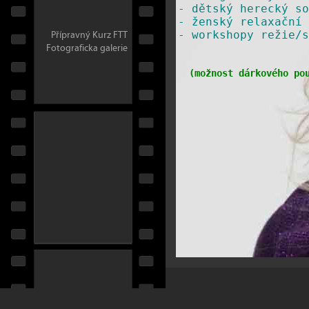
-
dětský herecký so
-
ženský relaxační 
Přípravný Kurz FTT
​-
workshopy režie/s
Fotograficka galerie
(
možnost dárkového po