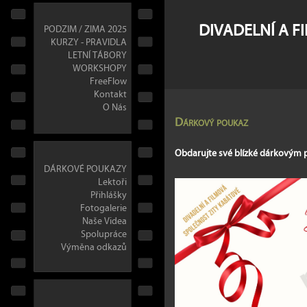
DIVADELNÍ A F
PODZIM / ZIMA 2025
KURZY - PRAVIDLA
LETNÍ TÁBORY
WORKSHOPY
FreeFlow
Kontakt
O Nás
Dárkový poukaz
Obdarujte své blízké dárkovým
DÁRKOVÉ POUKAZY
Lektoři
Přihlášky
Fotogalerie
Naše Videa
Spolupráce
Výměna odkazů