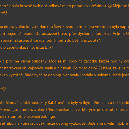
hno šlapalo hrozně rychle. A celkově mi to pomohlo s češtinou. 😁 Mějte se 
ník)
ího intenzivního kurzu s Hankou Ševčíkovou - atmosféra ve studiu byla nap
tří zájemců naučili. Od posazení hlasu, přes dýchání, modulaci... Velmi užit
dabovat. Zkušenosti se rozhodně hodí i do běžného života".
dio Leontynka, s.r.o.
(účastník)
ý a pro mě velmi přínosný. Moc se mi líbilo na začátku každé hodiny cvič
astartování obličejových svalů a hlasivek. Co mi to dalo? Zjištění, že je vel
alu a výstižně. Ráda bych se dabingu věnovala i nadále a uvidíme. Ještě jed
ník)
í a filmové společnosti Zity Kabátové mi byly velkým přínosem a také jed
kovou jsou intenzivními tříhodinovkami, ve kterých je dostatek pros
mě na samotné pilování dabingu.
atrakcí, na které si člověk může dabing vyzkoušet. Jedná se o velmi dobře