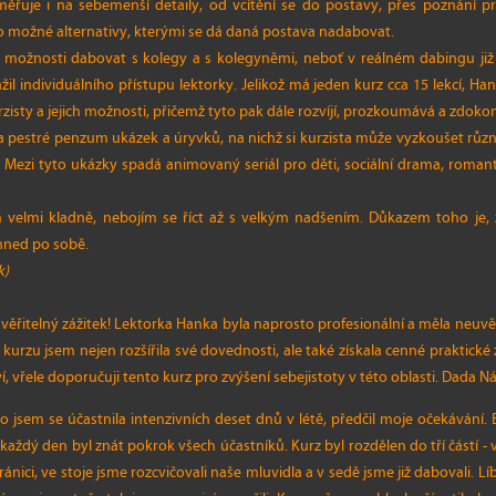
měřuje i na sebemenší detaily, od vcítění se do postavy, přes poznání p
po možné alternativy, kterými se dá daná postava nadabovat.
l možnosti dabovat s kolegy a s kolegyněmi, neboť v reálném dabingu již t
žil individuálního přístupu lektorky. Jelikož má jeden kurz cca 15 lekcí, Ha
isty a jejich možnosti, přičemž tyto pak dále rozvíjí, prozkoumává a zdokon
 a pestré penzum ukázek a úryvků, na nichž si kurzista může vyzkoušet růz
ík. Mezi tyto ukázky spadá animovaný seriál pro děti, sociální drama, roma
 velmi kladně, nebojím se říct až s velkým nadšením. Důkazem toho je, 
 hned po sobě.
k)
ěřitelný zážitek! Lektorka Hanka byla naprosto profesionální a měla neuvěř
urzu jsem nejen rozšířila své dovednosti, ale také získala cenné praktick
í, vřele doporučuji tento kurz pro zvýšení sebejistoty v této oblasti. Dada 
 jsem se účastnila intenzivních deset dnů v létě, předčil moje očekávání.
každý den byl znát pokrok všech účastníků. Kurz byl rozdělen do tří částí - v
ránici, ve stoje jsme rozcvičovali naše mluvidla a v sedě jsme již dabovali. Lí