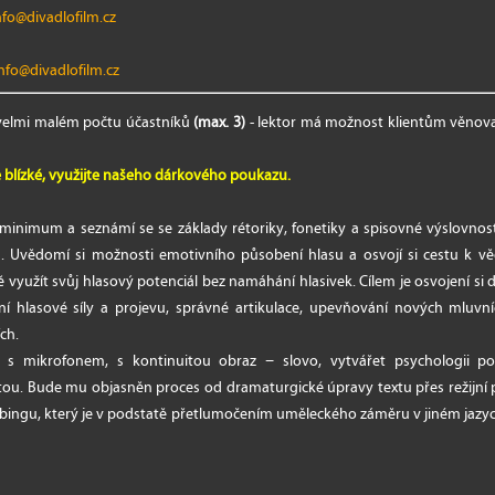
nfo@divadlofilm.cz
nfo@divadlofilm.cz
 velmi malém počtu účastníků
(max. 3)
- lektor má možnost klientům věnovat
 blízké, využijte našeho dárkového poukazu.
 minimum a seznámí se se základy rétoriky, fonetiky a spisovné výslovnost
gu. Uvědomí si možnosti emotivního působení hlasu a osvojí si cestu k 
ě využít svůj hlasový potenciál bez namáhání hlasivek. Cílem je osvojení si
ení hlasové síly a projevu, správné artikulace, upevňování nových mluv
ích.
t s mikrofonem, s kontinuitou obraz − slovo, vytvářet psychologii p
tou. Bude mu objasněn proces od dramaturgické úpravy textu přes režijní p
abingu, který je v podstatě přetlumočením uměleckého záměru v jiném jazyc