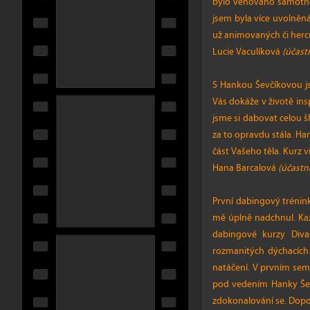
bylo věnováno samotné p
jsem byla více uvolněná
už animovaných či herců.
Lucie Vaculíková
(účast
S Hankou Ševčíkovou js
Vás dokáže v životě ins
jsme si dabovat celou 
za to opravdu stála. Ha
část Vašeho těla. Kurz v
Hana Barcalová
(účastn
První dabingový trénin
mě úplně nadchnul. Každ
dabingové kurzy Diva
rozmanitých dýchacích 
natáčení. V prvním seme
pod vedením Hanky Ševč
zdokonalování se. Dopo