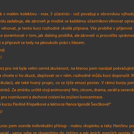
 v malém kolektivu - max. 3 účastníci - což považuji a obrovskou výhodu,
vdu zadabuje, ale zároveň je možné se každému účastníkovi věnovat opra
věnovat, je tento kurz rozhodně skvělá příprava. Vše probíhá v příjemné 
zorientovat v tom, jak dabing probíhá, ale zároveň si procvičíte správnou 
 a připravit se tedy na jakoukoliv práci s hlasem.
ji.
)
kurz pro mě byla velmi cenná zkušenost, na kterou jsem navázal pokračujíc
a chcete si ho zkusit, zlepšovat se v něm, rozhodně můžu kurz doporučit
tikulaci), ale také hraný projev, co se týče emocí postav. V rámci kurzu 
mků. Za zmínku určitě stojí animovaný film, sitcom, drama, seriál a severský
 pro rozmluvení a dechové cvičení ke zvýšení koncentrace.
i kurzu Pavlíně Křepelkové a lektorce Hance Igondě Ševčíkové!“
k)
urzu jsem ocenila individuální přístup - malou skupinku a taky Hančinu poz
eriál - sama sebe ze slovenštiny do češtiny a pár jiných menších postav. B