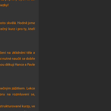
hezky!
rosto skvělá. Hodně jsme
ečný kurz i pro ty, kteří
ení na zklidnění těla a
mi nutné naučit se dobře
nou děkuji Hance a Pavle
inečným zážitkem. Lekce
toru na rozmluvení se,
 strukturované kurzy, ve