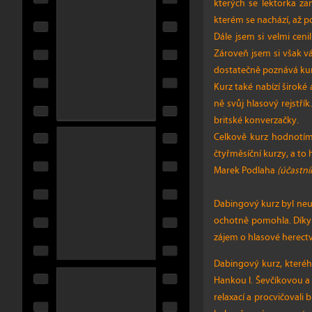
kterých se lektorka za
kterém se nachází, až 
Dále jsem si velmi ceni
Zároveň jsem si však vá
dostatečně poznává kurz
Kurz také nabízí široké
ně svůj hlasový rejstř
britské konverzačky.
Celkově kurz hodnotím
čtyřměsíční kurzy, a to
Marek Podlaha
(účastní
Dabingový kurz byl neuv
ochotně pomohla. Díky k
zájem o hlasové herectv
Dabingový kurz, kterého
Hankou I. Ševčíkovou a 
relaxací a procvičovali b