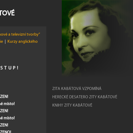
ÁTOVÉ
ové a televizní tvorby”
žie
|
Kurzy anglického
ÍSTUP!
ZITA KABÁTOVÁ VZPOMÍNÁ
ZEN!
HERECKÉ DESATERO ZITY KABÁTOVÉ
lné místo!
KNIHY ZITY KABÁTOVÉ
ZEN!
né místo!
ZEN!
ZENO!