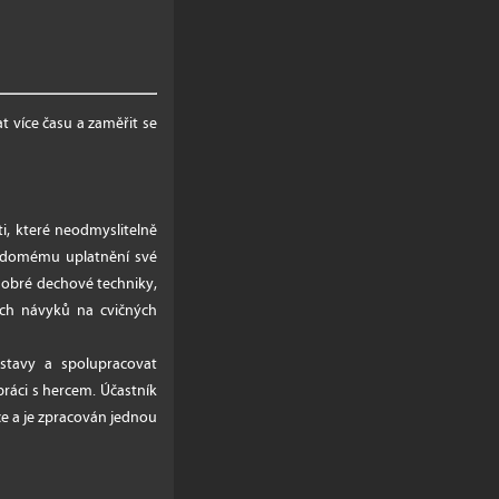
 více času a zaměřit se
i, které neodmyslitelně
vědomému uplatnění své
 dobré dechové techniky,
ních návyků na cvičných
ostavy a spolupracovat
ráci s hercem. Účastník
e a je zpracován jednou