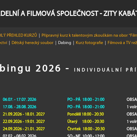
DELNÍ A FILMOVÁ SPOLEČNOST - ZITY KAB
LÝ PŘEHLED KURZŮ
|
Přípravný kurz k talentovým zkouškám na obor "Film
ectví
|
Dětský herecký soubor
|
Dabing
|
Kurz fotografie
|
Filmová a TV re
bingu 2026 -
INDIVIDUÁLNÍ PŘ
06.07. - 17.07. 2026
PO - PÁ 18:00 - 21:00
OBSA
17.08. - 28.08. 2026
PO - PÁ 18:00 - 21:00
1 vo
21.09.2026 - 18.01. 2027
Pondělí 18:00 - 20:30
OBSA
22.09.2026 - 19.01. 2027
Úterý 18:00 - 20:30
1 vol
24.09.2026 - 21.01. 2027
Čtvrtek 18:00 - 20:30
OBSA
07.02. - 08.02. 2026
SO - NE 10:00 - 17:00
OBSA