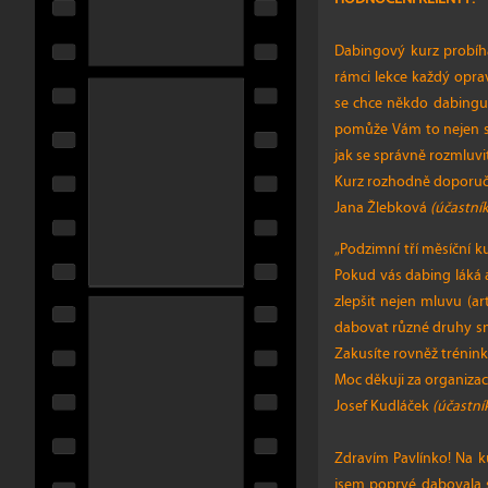
Dabingový kurz probíhá
rámci lekce každý opra
se chce někdo dabingu 
pomůže Vám to nejen se 
jak se správně rozmluvit
Kurz rozhodně doporuču
Jana Žlebková
(účastník
„Podzimní tří měsíční 
Pokud vás dabing láká 
zlepšit nejen mluvu (ar
dabovat různé druhy sní
Zakusíte rovněž trénink
Moc děkuji za organizac
Josef Kudláček
(účastní
Zdravím Pavlínko! Na k
jsem poprvé dabovala s