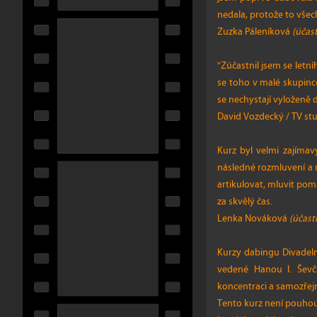
nedala, protože to všec
Zuzka Páleníková
(účast
"Zúčastnil jsem se letn
se toho v malé skupince 
se nechystají vyloženě 
David Vozdecký / TV stu
Kurz byl velmi zajímav
následné rozmluvení a n
artikulovat, mluvit pom
za skvělý čas.
Lenka Nováková
(účast
Kurzy dabingu Divadeln
vedené Hanou I. Ševčí
koncentraci a samozřej
Tento kurz není pouhou 