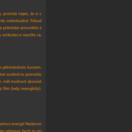
 protože nejen, že si v
vdu individuálně. Pokud
a přátelské atmosféře a
artikulaci a naučíte se,
ím pětiměsíčním kurzem.
. Mně osobně to pomohlo
jsem měl možnost zkoušet
 film (tedy neanglický).
itivní energii! Nedávno
ez přípravy bych to asi