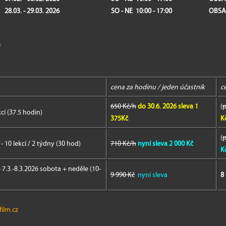
28
.03. - 29.03. 2026
SO - NE 10:00 - 17:00
OBSA
á
cena za hodinu / jeden účastník
c
650 Kč/h
do 30.6. 2026 sleva 1
(
p
kcí (37.5 hodin)
375Kč
K
(
p
- 10 lekcí / 2 týdny (30 hod)
710 Kč/h
nyní sleva 2 000 Kč
K
- 7.3.-8.3.2026 sobota + neděle (10-
9 990 Kč
nyní sleva
8
ilm.cz