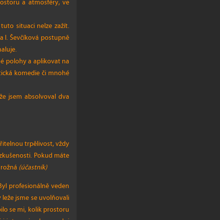
rostoru a atmosféry, ve
uto situaci nelze zažít.
na I. Ševčíková postupně
aluje.
né polohy a aplikovat na
ntická komedie či mnohé
že jsem absolvoval dva
itelnou trpělivost, vždy
é zkušenosti. Pokud máte
Nárožná
(účastník)
 Byl profesionálně veden
 leže jsme se uvolňovali
bilo se mi, kolik prostoru