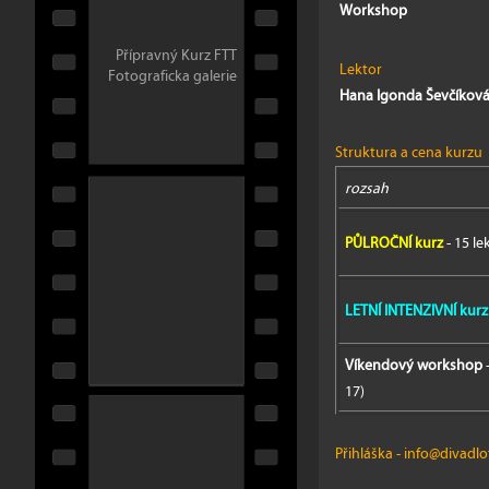
Workshop
Přípravný Kurz FTT
Lektor
Fotograficka galerie
Hana Igonda Ševčíkov
Struktura a cena kurzu
rozsah
PŮLROČNÍ kurz
- 15 le
LETNÍ INTENZIVNÍ kurz
Víkendový workshop
17)
Přihláška
-
info@divadlof