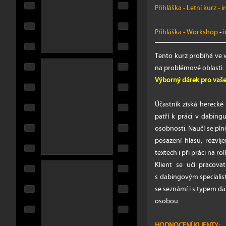
Přihláška - Letní kurz
-
i
Přihláška - Workshop
-
i
Tento kurz probíhá ve
na problémové oblasti.
Výborný dárek pro vaše
Účastník získá herecké
patří k práci v dabin
osobnosti. Naučí se pln
posazení hlasu, rozvíj
textech i při práci na rol
Klient se učí pracova
s dabingovým specialis
se seznámí i s typem d
osobou.
HODNOCENÍ KLIENTY: