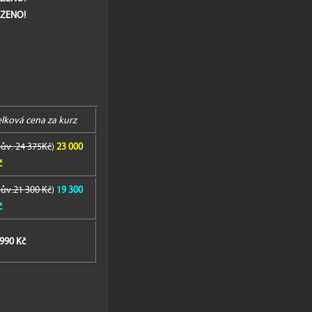
ZENO!
elková cena za kurz
ův. 24 375Kč
)
23 000
č
ův.21 300 Kč
)
19 300
č
 990 Kč