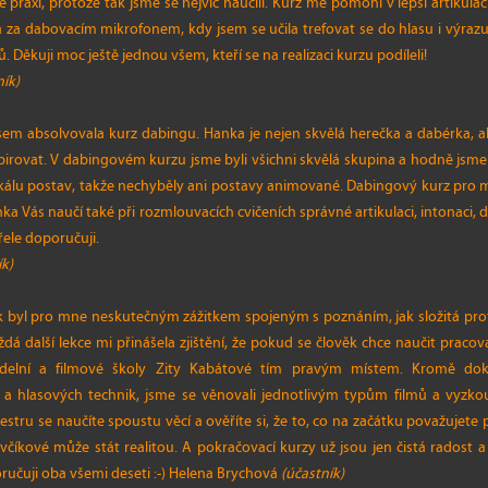
raxi, protože tak jsme se nejvíc naučili. Kurz mě pomohl v lepší artikulaci
 za dabovacím mikrofonem, kdy jsem se učila trefovat se do hlasu i výrazu
 Děkuji moc ještě jednou všem, kteří se na realizaci kurzu podíleli!
ník)
em absolvovala kurz dabingu. Hanka je nejen skvělá herečka a dabérka, ale
pirovat. V dabingovém kurzu jsme byli všichni skvělá skupina a hodně jsme 
škálu postav, takže nechyběly ani postavy animované. Dabingový kurz pro m
nka Vás naučí také při rozmlouvacích cvičeních správné artikulaci, intonaci,
řele doporučuji.
ík)
k byl pro mne neskutečným zážitkem spojeným s poznáním, jak složitá prof
á další lekce mi přinášela zjištění, že pokud se člověk chce naučit praco
delní a filmové školy Zity Kabátové tím pravým místem. Kromě dok
a hlasových technik, jsme se věnovali jednotlivým typům filmů a vyzkou
stru se naučíte spoustu věcí a ověříte si, že to, co na začátku považujet
íkové může stát realitou. A pokračovací kurzy už jsou jen čistá radost a
ručuji oba všemi deseti :-) Helena Brychová
(účastník)