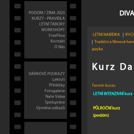
DIVA
PODZIM / ZIMA 2025
KURZY - PRAVIDLA
LETNÍ TÁBORY
WORKSHOPY
LETNÍ NABÍDKA
|
RYCH
FreeFlow
Kontakt
|
Tradiční a filmové her
O Nás
jazyka
Kurz Da
DÁRKOVÉ POUKAZY
Lektoři
Přihlášky
Termín kurzu
Fotogalerie
LETNÍ INTENZIVNÍ kurz
Naše Videa
Spolupráce
Výměna odkazů
PŮLROČNÍ kurz
(podzim)