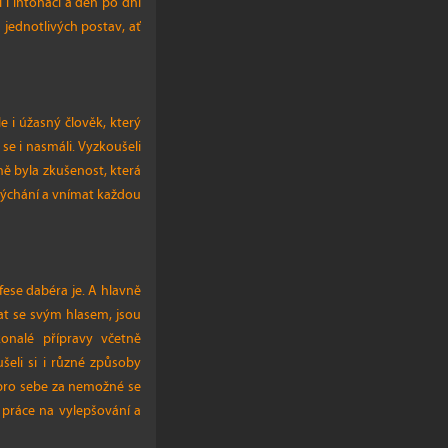
 i intonaci a den po dni
 jednotlivých postav, ať
 i úžasný člověk, který
se i nasmáli. Vyzkoušeli
ě byla zkušenost, která
 dýchání a vnímat každou
ese dabéra je. A hlavně
vat se svým hlasem, jsou
onalé přípravy včetně
šeli si i různé způsoby
e pro sebe za nemožné se
 práce na vylepšování a