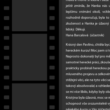
ještě zmínila, že Hanka nás 
lepšímu vnímání okolí, vcít
rozhodně doporučuji, byla t
zkušenost a Hanka je úžasný č
lidský. Děkuji.
Hana Barcalová (účastník)
Krásný den Pavlíno, chtěla by
hereckém kurzu! Moc jsem si to
Naprosto dokonalý byl pro mě 
samotné herecké práci, zkoušeli
prakticky probírali hereckou prá
mluveného projevu a celkovém
stěžejní věci, ale na tyto věci 
takový absolvovala) a vzhle
se mi více líbilo, kdyby byly 
Kristýna byla úžasná, moc se mi 
schopnost vše srozumitelně vy
nějakého kurzu u Vás zúčastním