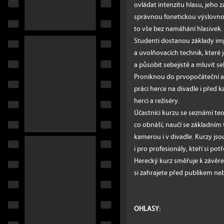
ovládat intenzitu hlasu, jeho za
správnou fonetickou výslovnos
to vše bez namáhání hlasivek.
Studenti dostanou základy im
a uvolňovacích technik, které j
a působit sebejistě a mluvit 
Proniknou do prvopočáteční a
práci herce na divadle i před 
herci a režiséry.
Účastníci kurzu se seznámí teor
co obnáší, naučí se základním
kamerou i v divadle. Kurzy jso
i pro profesionály, kteří si pot
Herecký kurz směřuje k závěre
si zahrajete před publikem n
OHLASY: