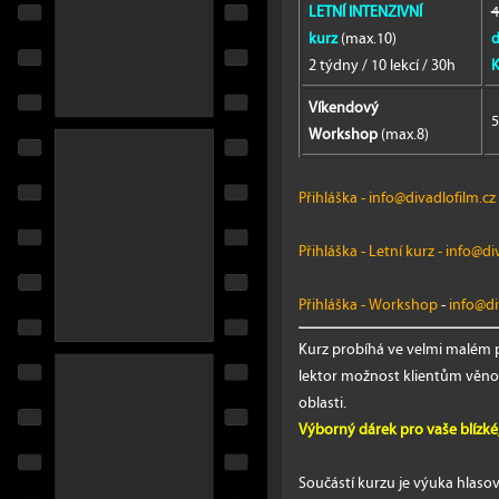
LETNÍ INTENZIVNÍ
4
kurz
(max.10)
d
2 týdny / 10 lekcí / 30h
K
Víkendový
5
Workshop
(max.8)
Přihláška
-
info@divadlofilm.cz
Přihláška - Letní kurz
-
info@div
Přihláška - Workshop
-
info@di
Kurz probíhá ve velmi malém p
lektor možnost klientům věnov
oblasti.
Výborný dárek pro vaše blízké
Součástí kurzu je výuka hlas