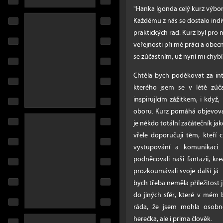
"Hanka Igonda celý kurz výbo
Každému z nás se dostalo indi
praktických rad. Kurz byl pro
veřejnosti při mé práci a obec
se zúčastním, už nyní mi chybí.
Chtěla bych poděkovat za in
kterého jsem se v létě zúč
inspirujícím zážitkem, i když
oboru. Kurz pomáhá objevova
je někdo totální začátečník ja
vřele doporučuji těm, kteří 
vystupování a komunikaci.
podněcovali naši fantazii, krea
prozkoumávali svoje další já.
bych třeba neměla příležitost j
do jiných sfér, které v mém
ráda, že jsem mohla osobně
herečka, ale i prima člověk.