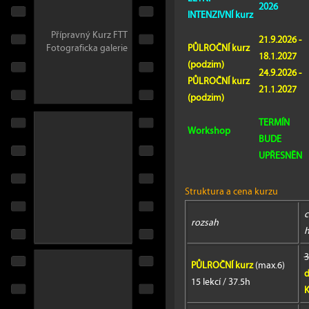
2026
INTENZIVNÍ kurz
Přípravný Kurz FTT
21.9.2026 -
PŮLROČNÍ kurz
Fotograficka galerie
18.1.2027
(podzim)
24.9.2026 -
PŮLROČNÍ kurz
21.1.2027
(podzim)
TERMÍN
Workshop
BUDE
UPŘESNĚN
Struktura a cena kurzu
c
rozsah
h
3
PŮLROČNÍ kurz
(max.6)
d
15 lekcí / 37.5h