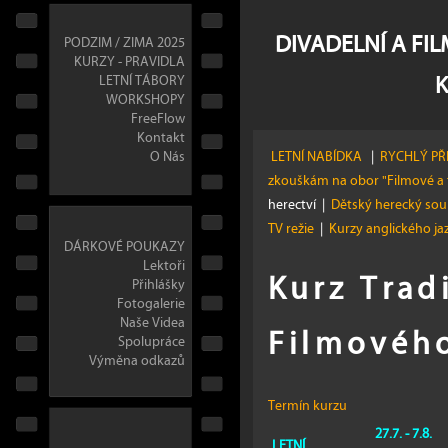
DIVADELNÍ A FI
PODZIM / ZIMA 2025
KURZY - PRAVIDLA
LETNÍ TÁBORY
WORKSHOPY
FreeFlow
Kontakt
O Nás
LETNÍ NABÍDKA
|
RYCHLÝ PŘ
zkouškám na obor "Filmové a 
herectví
|
Dětský herecký so
TV režie
|
Kurzy anglického j
DÁRKOVÉ POUKAZY
Lektoři
Kurz Trad
Přihlášky
Fotogalerie
Naše Videa
Filmového
Spolupráce
Výměna odkazů
Termín kurzu
27.7. - 7.8.
LETNÍ