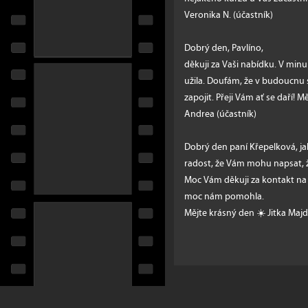
Veronika N. (účastník)
Dobrý den, Pavlíno,
děkuji za Vaši nabídku. V minu
užila. Doufám, že v budoucnu 
zapojit. Přeji Vám ať se daří! M
Andrea (účastník)
Dobrý den paní Křepelková, ja
radost, že Vám mohu napsat, ž
Moc Vám děkuji za kontakt na v
moc nám pomohla.
Mějte krásný den ☀️ Jitka Maj