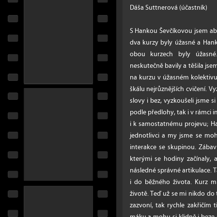
Dáša Suttnerová (účastník)
S Hankou Ševčíkovou jsem abs
dva kurzy byly úžasné a Hanky
obou kurzech byly úžasné
neskutečně bavily a těšila jse
na kurzu v úžasném kolektivu
škálu nejrůznějších cvičení. V
slovy i bez, vyzkoušeli jsme 
podle předlohy, tak i v rámci i
i k samostatnému projevu; Ha
jednotlivci a my jsme se mohli
interakce se skupinou. Zábavná
kterými se hodiny začínaly,
následné správné artikulace. T
i do běžného života. Kurz m
životě. Teď už se mi nikdo do
zazvoní, tak rychle zakřičí
máku a mohu si klidně i beze