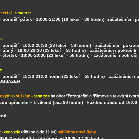
rectví -
cena zde
-
pondělí-pátek - 18:00-21:00 (10 lekcí = 30 hodin)- začátečníci i 
de
 -
pondělí - 18:00-20:30 (23 lekcí = 58 hodin) - začátečníci i pokroč
- úterý - 18:00-20:30 (23 lekcí = 58 hodin) - začátečníci i pokročilí
-
čtvrtek - 18:00-20:30 (23 lekcí = 58 hodin) - začátečníci i pokroči
e
 -
pondělí - 18:30-21:00 hodin (23 lekcí = 58 hodin) - začátečníci i p
OBSAZEN
ntovým zkouškám -
cena zde
na obor "Fotografie" a "Filmové a televizní tvor
ude upřesněn + 1 víkend (cca 90 hodin) -
každou středu od 16:00
ásit
r -
cena zde
(děti od 6 do 11 let)
nabíráme nové členy
2026
(1.pololetí) každé úterý od 16:00-17:30 hodin.