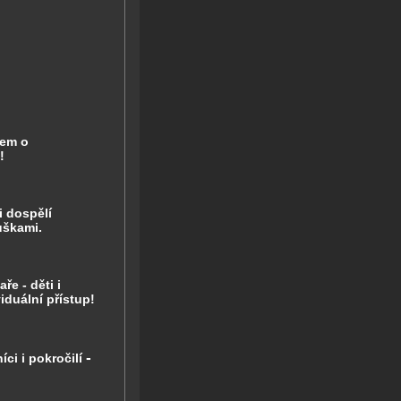
em o
p!
 i dospělí
uškami.
maře
- děti i
viduální přístup!
-
íci i pokročilí