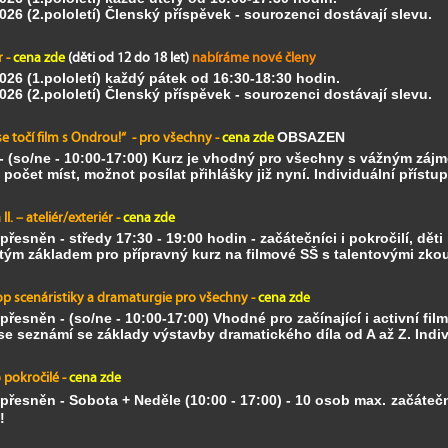
2026
(2.pololetí) Členský příspěvek - sourozenci dostávají slevu.
r -
cena zde
(děti od 12 do 18 let)
nabíráme nové členy
2026
(1.pololetí) každý pátek od 16:30-18:30 hodin.
2026
(2.pololetí) Členský příspěvek - sourozenci dostávají slevu.
se točí film s Ondrou!“ - pro všechny -
cena zde
OBSAZEN
 -
(so/ne - 10:00-17:00) Kurz je vhodný pro všechny
s vážným zájm
očet míst, možnot posílat přihlášky již nyní.
Individuální přístu
II. – ateliér/exteriér -
cena zde
přesněn -
středy 17:30 - 19:00 hodin - začátečníci i pokročilí, děti
itým základem pro přípravný kurz na filmové SŠ s talentovými zko
op scenáristiky a dramaturgie pro všechny -
cena zde
přesněn -
(so/ne - 10:00-17:00) Vhodné pro
začínající i activní fil
 se seznámí se základy výstavby dramatického díla od A až Z.
Indi
pokročilé -
cena zde
upřesněn
- Sobota + Neděle (10:00 - 17:00) - 10 osob max.
začátečn
p!