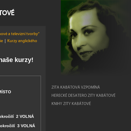
ÁTOVÉ
ové a televizní tvorby”
žie
|
Kurzy anglického
 naše kurzy!
ZITA KABÁTOVÁ VZPOMÍNÁ
MÍSTO
HERECKÉ DESATERO ZITY KABÁTOVÉ
KNIHY ZITY KABÁTOVÉ
pokročilí
2 VOLNÁ
pokročilí
3 VOLNÁ