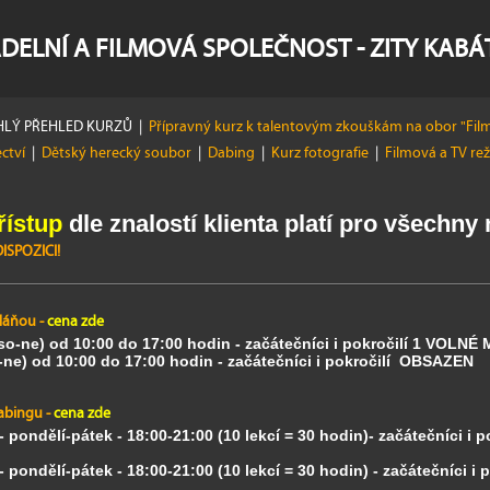
DELNÍ A FILMOVÁ SPOLEČNOST - ZITY KAB
LÝ PŘEHLED KURZŮ
|
Přípravný kurz k talentovým zkouškám na obor "Film
ectví
|
Dětský herecký soubor
|
Dabing
|
Kurz fotografie
|
Filmová a TV re
řístup
dle znalostí klienta platí pro všechny
SPOZICI!
Háňou -
cena zde
(so-ne) od 10:00 do 17:00 hodin - začátečníci i pokročilí
1 VOLNÉ 
o-ne) od 10:00 do 17:00 hodin - začátečníci i pokročilí
OBSAZEN
abingu -
cena zde
-
pondělí-pátek - 18:00-21:00 (10 lekcí = 30 hodin)- začátečníci i 
-
pondělí-pátek - 18:00-21:00 (10 lekcí = 30 hodin) - začátečníci i 