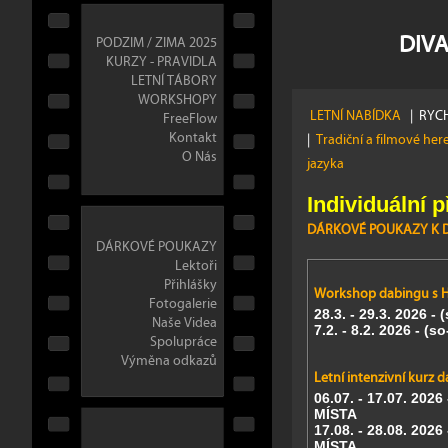
DIVA
PODZIM / ZIMA 2025
KURZY - PRAVIDLA
LETNÍ TÁBORY
WORKSHOPY
LETNÍ NABÍDKA
|
RYCH
FreeFlow
Kontakt
|
Tradiční a filmové her
O Nás
jazyka
Individuální p
DÁRKOVÉ POUKAZY K DI
DÁRKOVÉ POUKAZY
Lektoři
Přihlášky
Workshop dabingu s 
Fotogalerie
28.3. - 29.3. 2026
- 
Naše Videa
7.2. - 8.2. 2026
- (s
Spolupráce
Výměna odkazů
Letní intenzivní kurz d
06.07. - 17.07. 2026
MÍSTA
17.08. - 28.08. 2026 
MÍSTA