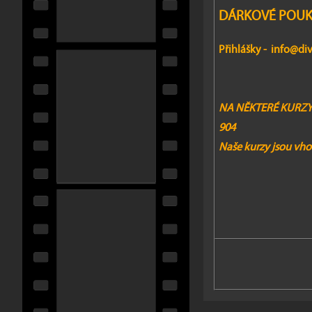
DÁRKOVÉ POU
Přihlášky
-
info@div
NA NĚKTERÉ KURZY
904
Naše kurzy jsou vhod