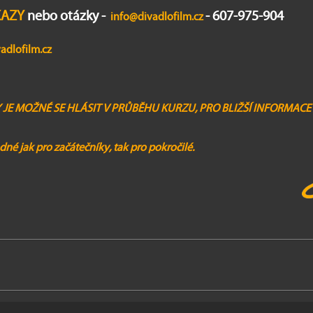
KAZY
nebo otázky -
- 607-975-904
info@divadlofilm.cz
adlofilm.cz
 JE MOŽNÉ SE HLÁSIT V PRŮBĚHU KURZU,
PRO BLIŽŠÍ INFORMACE 
né jak pro začátečníky, tak pro pokročilé.