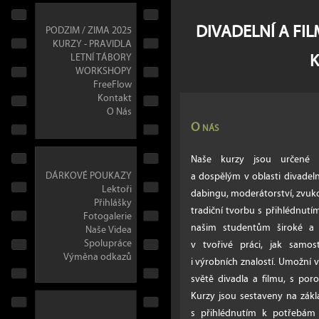
DIVADELNÍ A FI
PODZIM / ZIMA 2025
KURZY - PRAVIDLA
LETNÍ TÁBORY
WORKSHOPY
FreeFlow
Kontakt
O Nás
O nás
Naše kurzy jsou určené š
DÁRKOVÉ POUKAZY
a dospělým v oblasti divadeln
Lektoři
dabingu, moderátorství, zvuko
Přihlášky
tradiční tvorbu s přihlédnu
Fotogalerie
našim studentům široké a z
Naše Videa
Spolupráce
v tvořivé práci, jak samos
Výměna odkazů
i výrobních znalostí. Umožní
světě divadla a filmu, s po
Kurzy jsou sestaveny na zák
s přihlédnutím k potřebám 