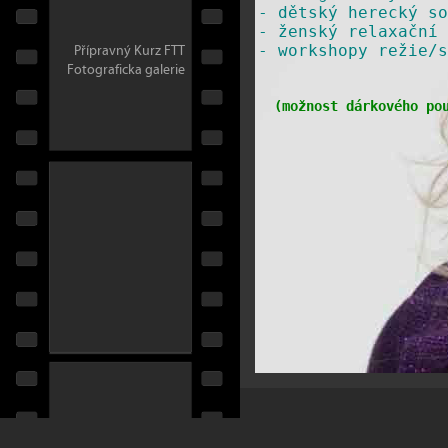
-
dětský herecký so
-
ženský relaxační 
Přípravný Kurz FTT
​-
workshopy režie/s
Fotograficka galerie
(
možnost dárkového po