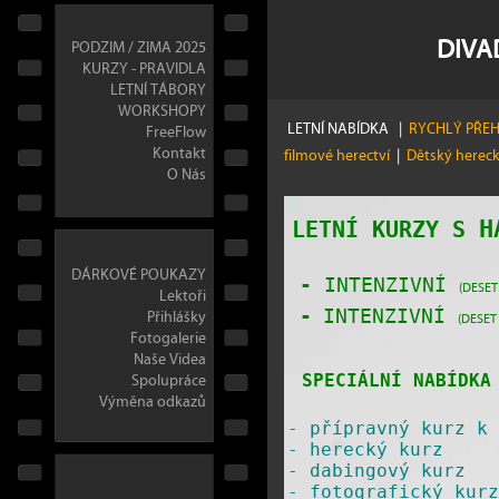
DIVA
PODZIM / ZIMA 2025
KURZY - PRAVIDLA
LETNÍ TÁBORY
WORKSHOPY
LETNÍ NABÍDKA
|
RYCHLÝ PŘE
FreeFlow
Kontakt
filmové herectví
|
Dětský herec
O Nás
H
LETNÍ KURZY S
DÁRKOVÉ POUKAZY
-
INTENZIVNÍ
(DESET
Lektoři
Přihlášky
-
INTENZIVNÍ
(DESET
Fotogalerie
Naše Videa
Spolupráce
SPECIÁLNÍ NABÍDKA 
Výměna odkazů
-
přípravný kurz k 
-
herecký kurz
-
dabingový kurz
-
fotografický kurz