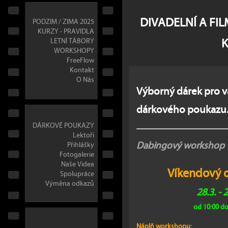
DIVADELNÍ A FI
PODZIM / ZIMA 2025
KURZY - PRAVIDLA
LETNÍ TÁBORY
WORKSHOPY
FreeFlow
Kontakt
O Nás
Výborný dárek pro va
dárkového poukazu
DÁRKOVÉ POUKAZY
Lektoři
Dabingový workshop
Přihlášky
Fotogalerie
Naše Videa
Víkendový 
Spolupráce
Výměna odkazů
28.3. - 
od 10:00 do
Náplň workshopu: