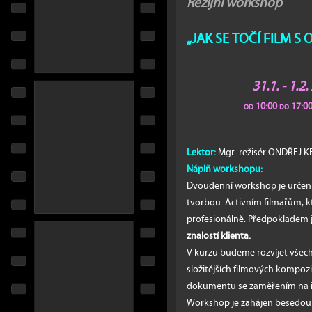
Režijní workshop
„JAK SE TOČÍ FILM S O
31.1. - 1.2
od 10:00 do 17:00
Lektor:
Mgr. režisér ONDŘEJ 
Náplň workshopu:
Dvoudenní workshop je určen
tvorbou. Activním filmařům, kte
profesionálně. Předpokladem 
znalostí klienta.
V kurzu budeme rozvíjet všec
složitějších filmových kompozi
dokumentu se zaměřením na in
Workshop je zahájen besedou s