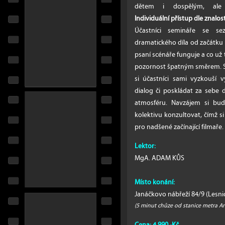
dětem i dospělým, ale 
Individuální přístup dle znalost
Účastníci semináře se s
dramatického díla od začátku 
psaní scénáře funguje a co už
pozornost špatným směrem. Souč
si účastníci sami vyzkouší 
dialog či poskládat za sebe du
atmosféru. Navzájem si budo
kolektivu konzultovat, čímž s
pro nadšené začínající filmaře.
Lektor:
MgA. ADAM KŮS
Místo konání:
Janáčkovo nábřeží 84/9 (Lesnic
(5 minut chůze od stanice metra A