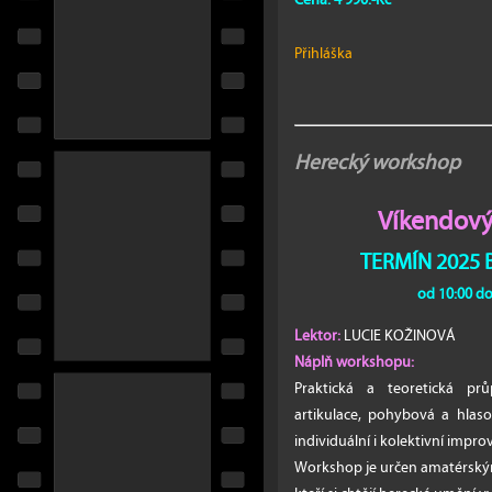
Cena: 4 990.-Kč
Přihláška
Herecký workshop
Víkendový
TERMÍN 2025
od 10:00 do
Lektor:
LUCIE KOŽINOVÁ
Náplň workshopu:
Praktická a teoretická prů
artikulace, pohybová a hlaso
individuální i kolektivní improv
Workshop je určen amatérským