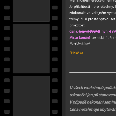
kteří si chtějí herecké umění v
Je příležitostí i pro všechny,
zdokonalit ve veřejném vystup
trémy, či si prostě vyzkouše
příležitost.
Cena:
(pův. 5 790Kč)
nyní 4 990
Místo konání:
Lesnická 1, Pr
Nový Smíchov)
Přihláška
U všech workshopů pořádaný
uskuteční jen při stanove
V případě nekonání seminá
Cena nezahrnuje ubytování