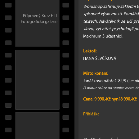
Workshop zahrnuje základní teo
spisovné výslovnosti. Pomáh
Přípravný Kurz FTT
textech. Návštěvník se učí p
Fotograficka galerie
slovo, vytvářet psychologii po
Maximum 3 účastníci.
Lektoři:
HANA ŠEVČÍKOVÁ
Místo konání:
Janáčkovo nábřeží 84/9 (Lesnic
(5 minut chůze od stanice metra A
Cena: 9
990.-Kč
nyní 8 990.-Kč
Přihláška