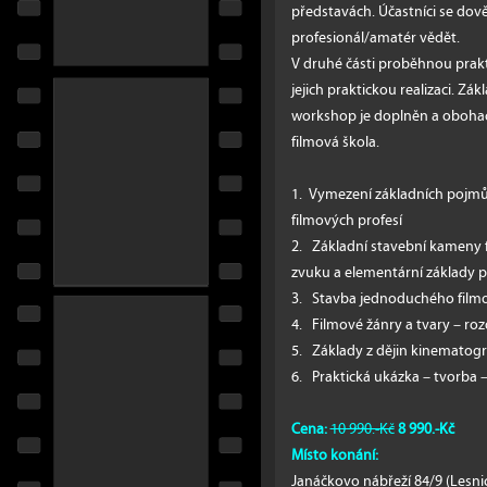
představách. Účastníci se dově
profesionál/amatér vědět.
V druhé části proběhnou prak
jejich praktickou realizaci. Zák
workshop je doplněn a obohac
filmová škola.
1. Vymezení základních pojmů:
filmových profesí
2. Základní stavební kameny fil
zvuku a elementární základy 
3. Stavba jednoduchého film
4. Filmové žánry a tvary – r
5. Základy z dějin kinematogr
6. Praktická ukázka – tvorba
Cena:
10 990.-Kč
8 990.-Kč
Místo konání:
Janáčkovo nábřeží 84/9 (Lesnic