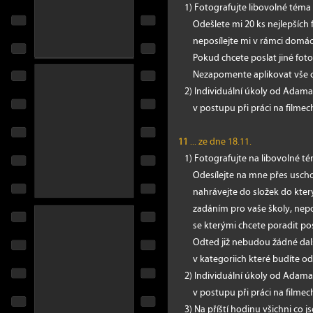
1) Fotografujte libovolné téma 
Odešlete mi 20 ks nejlepších fot
neposílejte mi v rámci domácí
Pokud chcete poslat jiné fotog
Nezapomente aplikovat vše co js
2) Individuální úkoly od Adama n
v postupu při práci na filmec
11
... ze dne 18.11.
1) Fotografujte na libovolné tém
Odesílejte na mne přes uschov
nahrávejte do složek do kterých 
zadáním pro vaše školy, neposíl
se kterými chcete poradit posíl
Odted již nebudou žádné další d
v kategoriich které budíte odev
2) Individuální úkoly od Adama n
v postupu při práci na filmec
3) Na příští hodinu všichni co j