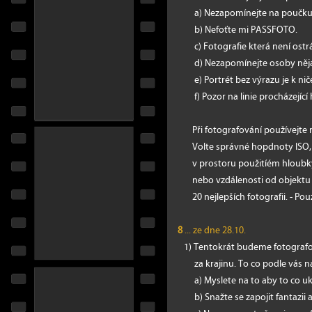
a) Nezapomínejte na poučku j
b) Nefoťte mi PASSFOTO.
c) Fotografie která není ostrá
d) Nezapomínejte osoby nějak 
e) Portrét bez výrazu je k niče
f) Pozor na linie procházející 
Při fotografování používejte 
Volte správné hopdnoty ISO, c
v prostoru použitíém hloubky 
nebo vzdálenosti od objektu a
20 nejlepších fotografii. - Pouze
8
... ze dne 28.10.
1) Tentokrát budeme fotografova
za krajinu. To co podle vás napn
a) Myslete na to aby to co uka
b) Snažte se zapojit fantazii a