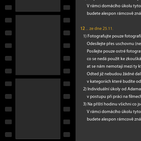
V rámci domácího úkolu tyto p
budete alespon rámcově znát. V
12
... ze dne 25.11.
1) Fotografujte pouze fotografie
Odesílejte přes uschovnu (neza
Posílejte pouze ostré fotografi
co se nedá použít ke zkouškám. 
at se nám nemotají mezi ty kte
Odted již nebudou žádné další d
v kategoriich které budíte odev
2) Individuální úkoly od Adama n
v postupu při práci na filmec
3) Na příští hodinu všichni co j
V rámci domácího úkolu tyto p
budete alespon rámcově znát. V