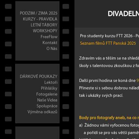
DIVADELN
PODZIM / ZIMA 2025
KURZY - PRAVIDLA
LETNÍ TÁBORY
WORKSHOPY
Pro studenty kurzu FTT 2026 - 
FreeFlow
Kontakt
Seznam filmů FTT Panská 2025
O Nás
Zdravím vás a těším se na shled
školy s talentovou zkouškou z fo
DÁRKOVÉ POUKAZY
Další první hodina se koná dne
9
Lektoři
Přineste si s sebou dobrou nála
Přihlášky
Fotogalerie
tak i ukázky svých prací.
Naše Videa
Spolupráce
Výměna odkazů
Body pro fotografy aneb, na co
a) Žádnou vámi vyfocenou fotog
a pořídí se pro vás větší pamět