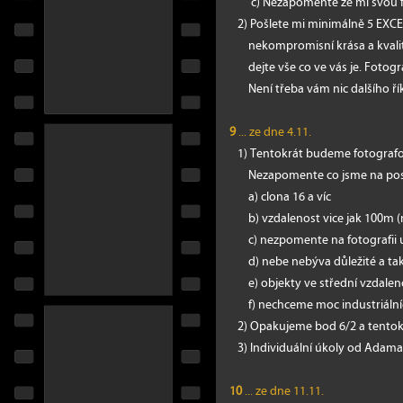
c) Nezapomente že mi svou fot
2) Pošlete mi minimálně 5 EXCEL
nekompromisní krása a kvalita. 
dejte vše co ve vás je. Fotogra
Není třeba vám nic dalšího říka
9
... ze dne 4.11.
1) Tentokrát budeme fotografova
Nezapomente co jsme na poslední 
a) clona 16 a víc
b) vzdalenost vice jak 100m (m
c) nezpomente na fotografii urč
d) nebe nebýva důležité a tak ho
e) objekty ve střední vzdalenos
f) nechceme moc industriálních
2) Opakujeme bod 6/2 a tentokrát
3) Individuální úkoly od Adama 
10
... ze dne 11.11.