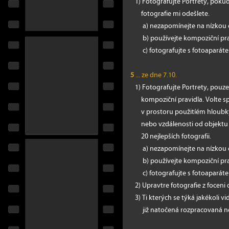
1) Fotografujte Portrety, pokud
fotografie mi odešlete.
a) nezapomínejte na nízkou 
b) používejte kompoziční pra
c) fotografujte s fotoaparát
5
... ze dne 7.10.
1) Fotografujte Portrety, pouz
kompoziční pravidla. Volte sp
v prostoru použitíém hloubky 
nebo vzdálenosti od objektu a
20 nejlepších fotografii.
a) nezapomínejte na nízkou 
b) používejte kompoziční pra
c) fotografujte s fotoaparátem
2) Upravtre fotografie z foceni d
3) Ti kterých se týká jakékoli 
již natočená rozpracovaná nebo