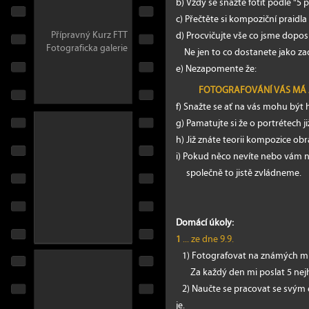
b) Vždy se snažte fotit podle "5 pr
c) Přečtěte si kompoziční praidla 
Přípravný Kurz FTT
d) Procvičujte vše co jsme doposud
Fotograficka galerie
Ne jen to co dostanete jako za
e) Nezapomente že:
FOTOGRAFOVÁNÍ VÁS MÁ A 
f) Snažte se ať na vás mohu být 
g) Pamatujte si že o portrétech ji
h) Již znáte teorii kompozice obr
i) Pokud něco nevíte nebo vám nen
společně to jistě zvládneme.
Domácí úkoly:
1
... ze dne 9.9.
1) Fotografovat na známých miste
Za každý den mi poslat 5 nejhe
2) Naučte se pracovat se svým e
je.