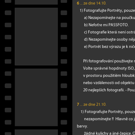
6
... ze dne 14.10.
1) Fotografujte Portréty, pouze 
a) Nezapomínejte na poučku j
b) Nefoťre mi PASSFOTO.
c) Fotografie která není ostrá
d) Nezapomínejte osoby nějak 
e) Portrét bez výrazu je k niče
Při fotografování používejte 
Volte správné hopdnoty ISO, c
v prostoru použitíém hloubky 
nebo vzdálenosti od objektu a
20 nejlepších fotografii. - Pouz
7
... ze dne 21.10.
1) Fotografujte Portréty, pouze 
nezapomínejte !! Hlavně co je 
barvy.
žádné kulichy a jiné čepice. Ote