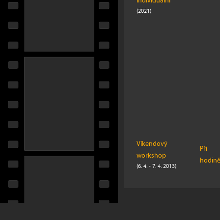
Individuální
(2021)
Víkendový
Při
workshop
hodin
(6. 4. - 7. 4. 2013)