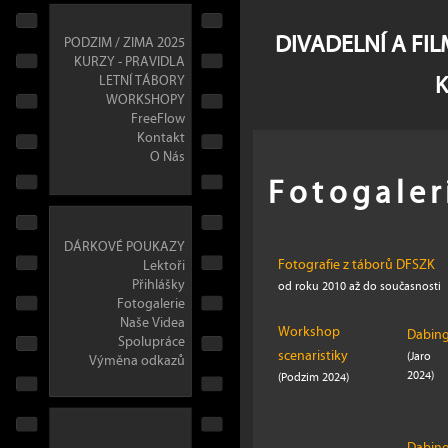
DIVADELNÍ A FI
PODZIM / ZIMA 2025
KURZY - PRAVIDLA
LETNÍ TÁBORY
WORKSHOPY
FreeFlow
Kontakt
O Nás
Fotogaler
DÁRKOVÉ POUKAZY
Fotografie z táborů DFSZK
Lektoři
Přihlášky
od roku 2010 až do současnosti
Fotogalerie
Naše Videa
Workshop
Dabin
Spolupráce
scenaristiky
(Jaro
Výměna odkazů
2024)
(Podzim 2024)
Dabin