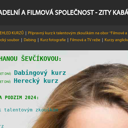
ADELNÍ A FILMOVÁ SPOLEČNOST - ZITY KAB
ŘEHLED KURZŮ
|
Přípravný kurz k talentovým zkouškám na obor "Filmové a 
ecký soubor
|
Dabing
|
Kurz fotografie
|
Filmová a TV režie
|
Kurzy anglic
HANOU ŠEVČÍKOVOU
:
Dabingový kurz
ET DNÍ)
Herecký kurz
ET DNÍ)
A PODZIM 2024:
k talentovým zkouškám
rz