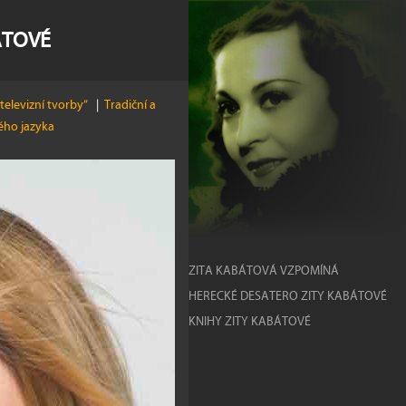
ÁTOVÉ
televizní tvorby”
|
Tradiční a
kého jazyka
ZITA KABÁTOVÁ VZPOMÍNÁ
HERECKÉ DESATERO ZITY KABÁTOVÉ
KNIHY ZITY KABÁTOVÉ