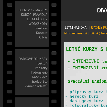
DIV
PODZIM / ZIMA 2025
KURZY - PRAVIDLA
LETNÍ TÁBORY
WORKSHOPY
LETNÍ NABÍDKA
|
RYCHLÝ P
FreeFlow
Kontakt
filmové herectví
|
Dětský her
O Nás
LETNÍ KURZY S
DÁRKOVÉ POUKAZY
-
INTENZIVNÍ
(DES
Lektoři
Přihlášky
-
INTENZIVNÍ
(DES
Fotogalerie
Naše Videa
Spolupráce
SPECIÁLNÍ NABÍDK
Výměna odkazů
-
přípravný kurz 
-
herecký kurz
-
dabingový kurz
-
fotografický ku