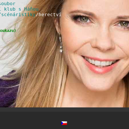
soubor
í klub s Háňou
/scénáristiky
/herectví
oukazu
)