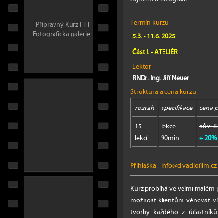
Termín kurzu
Přípravný Kurz FTT
Fotograficka galerie
5.3. - 11.6. 2025
Část I. - ATELIÉR
Lektor
RNDr. Ing. Jiří Neuer
Struktura a cena kurzu
rozsah
specifikace
cena p
15
lekce =
pův. 8
lekcí
90min
+ 20% 
Přihláška
-
info@divadlofilm.cz
Kurz probíhá ve velmi malém p
možnost klientům věnovat ví
tvorby každého z účastník