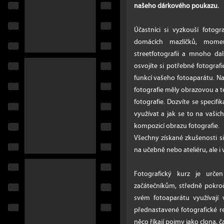
našeho dárkového poukazu.
Účastníci si vyzkouší fotogra
domácích mazlíčků, moment
streetfotografii a mnoho dal
osvojíte si potřebné fotograf
funkcí vašeho fotoaparátu. Na
fotografie měly obrazovou a t
fotografie. Dozvíte se specifi
využívat a jak se to na vašich 
kompozicí obrazu fotografie.
Všechny získané zkušenosti si
na učebně nebo ateliéru, ale i
Fotografický kurz je urče
začátečníkům, středně pokroč
svém fotoaparátu využívají
přednastavené fotografické rež
něco říkají pojmy jako clona, č