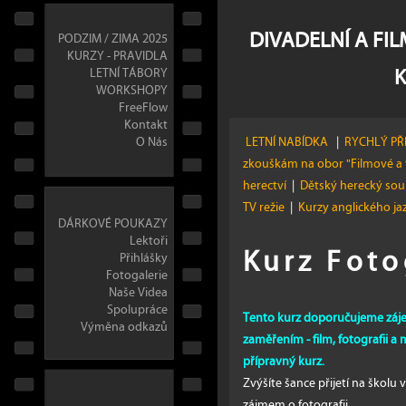
DIVADELNÍ A FI
PODZIM / ZIMA 2025
KURZY - PRAVIDLA
LETNÍ TÁBORY
WORKSHOPY
FreeFlow
Kontakt
O Nás
LETNÍ NABÍDKA
|
RYCHLÝ PŘ
zkouškám na obor "Filmové a 
herectví
|
Dětský herecký so
TV režie
|
Kurzy anglického j
DÁRKOVÉ POUKAZY
Lektoři
Kurz Foto
Přihlášky
Fotogalerie
Naše Videa
Spolupráce
Tento kurz doporučujeme zájemc
Výměna odkazů
zaměřením - film, fotografii a
přípravný kurz.
Zvýšíte šance přijetí na školu
zájmem o fotografii.