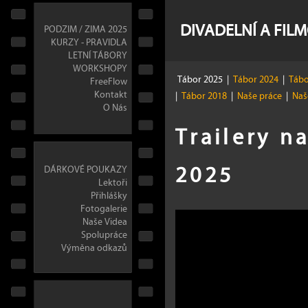
DIVADELNÍ A FIL
PODZIM / ZIMA 2025
KURZY - PRAVIDLA
LETNÍ TÁBORY
WORKSHOPY
Tábor 2025
|
Tábor 2024
|
Tábo
FreeFlow
Kontakt
|
Tábor 2018
|
Naše práce
|
Naše
O Nás
Trailery n
2025
DÁRKOVÉ POUKAZY
Lektoři
Přihlášky
Fotogalerie
Naše Videa
Spolupráce
Výměna odkazů