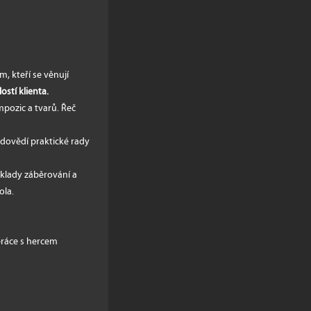
 kteří se věnují
ostí klienta.
pozic a tvarů. Řeč
 dovědí praktické rady
áklady záběrování a
ola.
práce s hercem