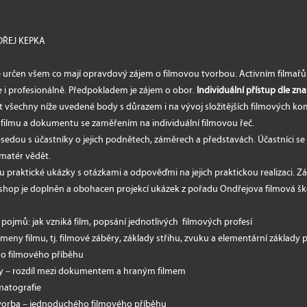
NDŘEJ KEPKA
určen všem co mají opravdový zájem o filmovou tvorbou. Activním filmařům,
e i profesionálně. Předpokladem je zájem o obor.
Individuální přístup dle znal
 všechny níže uvedené body s důrazem i na vývoj složitějších filmových kom
filmu a dokumentu se zaměřením na individuální filmovou řeč.
edou s účastníky o jejich podnětech, záměrech a představách. Účastníci se
amatér vědět.
 praktické ukázky s otázkami a odpověďmi na jejich praktickou realizaci. Z
kshop je doplněn a obohacen projekcí ukázek z pořadu Ondřejova filmová šk
pojmů: jak vzniká film, popsání jednotlivých filmových profesí
meny filmu, tj. filmové záběry, základy střihu, zvuku a elementární základy 
o filmového příběhu
ry – rozdíl mezi dokumentem a hraným filmem
matografie
tvorba – jednoduchého filmového příběhu