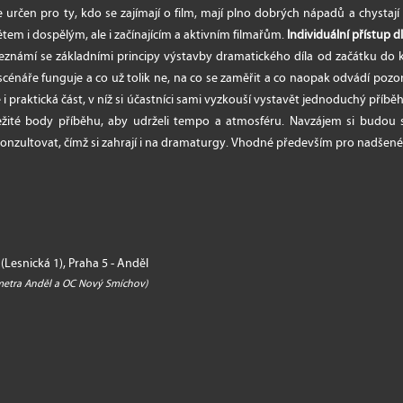
určen pro ty, kdo se zajímají o film, mají plno dobrých nápadů a chystají 
dětem i dospělým, ale i začínajícím a aktivním filmařům.
Individuální přístup dl
e seznámí se základními principy výstavby dramatického díla od začátku do 
́ scénáře funguje a co už tolik ne, na co se zaměřit a co naopak odvádí po
i praktická část, v níž si účastníci sami vyzkouší vystavět jednoduchý příbě
žité body příběhu, aby udrželi tempo a atmosféru. Navzájem si budou sve
zultovat, čímž si zahrají i na dramaturgy. Vhodné především pro nadšené zač
(Lesnická 1), Praha 5 - Anděl
 metra Anděl a OC Nový Smíchov)