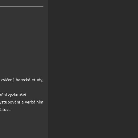
 cvičení, herecké etudy,
mění vyzkoušet.
 vystupování a verbálním
žitost.