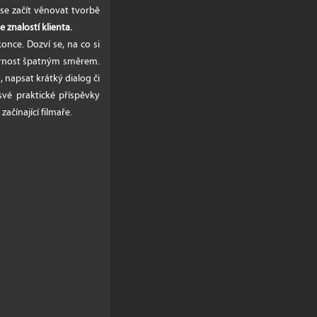
se začít věnovat tvorbě
e znalostí klienta.
konce. Dozví se, na co si
zornost špatným směrem.
h, napsat krátký dialog či
́ praktické příspěvky
ínající filmaře.