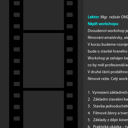
Lektor:
Mgr. režisér O
Náplň workshopu:
Dvoudenní workshop je 
filmování amatérsky, al
V kurzu budeme rozvíjet
bude o stavbě hraného 
Workshop je zahájen bes
co by měl profesionál/
V druhé části proběhnou
filmové režie. Celý wor
1. Vymezení základních 
2. Základní stavební ka
3. Stavba jednoduchéh
4. Filmové žánry a tva
5. Základy z dějin kine
6. Praktická ukázka – 