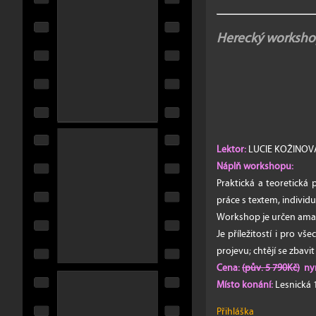
Herecký worksh
Lektor:
LUCIE KOŽINO
Náplň workshopu:
Praktická a teoretická 
práce s textem, individu
Workshop je určen amaté
Je příležitostí i pro v
projevu; chtějí se zbavi
Cena:
(pův. 5 790Kč)
nyn
Místo konání:
Lesnická 
Přihláška