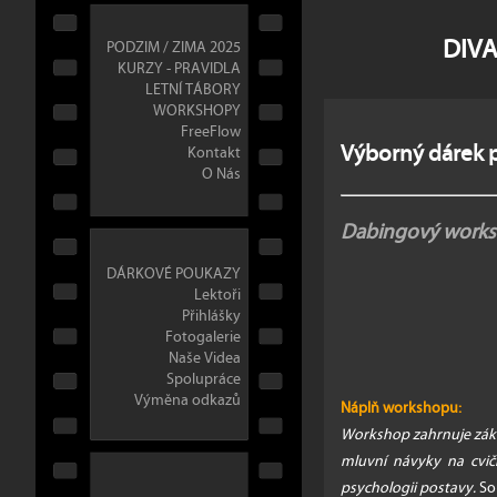
DIVA
PODZIM / ZIMA 2025
KURZY - PRAVIDLA
LETNÍ TÁBORY
WORKSHOPY
FreeFlow
Výborný dárek p
Kontakt
O Nás
Dabingový work
DÁRKOVÉ POUKAZY
Lektoři
Přihlášky
Fotogalerie
Naše Videa
Spolupráce
Výměna odkazů
Náplň workshopu:
Workshop zahrnuje zákl
mluvní návyky na cvič
psychologii postavy.
Sou