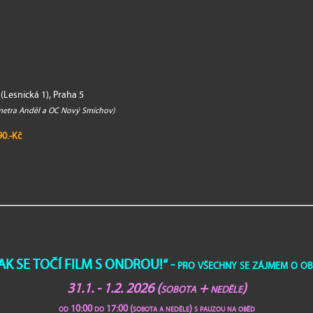
(Lesnická 1), Praha 5
 metra Anděl a OC Nový Smíchov)
90.-Kč
AK SE TOČÍ FILM S ONDROU!“ - pro všechny se zájmem o o
31.1. - 1.2. 2026
(sobota + neděle)
od 10:00 do 17:00 (sobota a neděle)
s pauzou na oběd