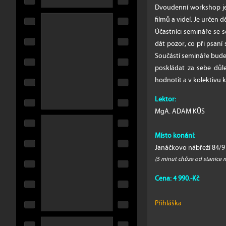
Dvoudenní workshop je 
filmů a videí. Je určen 
Účastníci semináře s
dát pozor, co při psani
Součástí semináře bude 
poskládat za sebe důle
hodnotit a v kolektivu kon
Lektor:
MgA. ADAM KŮS
Místo konání:
Janáčkovo nábřeží 84/9 
(5 minut chůze od stanice
Cena: 4 990.-Kč
Přihláška