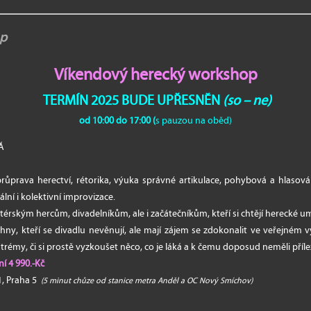
op
Víkendový herecký workshop
TERMÍN 2025 BUDE UPŘESNĚN
(so – ne)
od 10:00 do 17:00 (
s pauzou na oběd)
VÁ
průprava herectví, rétorika, výuka správné artikulace, pohybová a hlasová
ální i kolektivní improvizace.
rským hercům, divadelníkům, ale i začátečníkům, kteří si chtějí herecké u
šechny, kteří se divadlu nevěnují, ale mají zájem se zdokonalit ve veřejném
t trémy, či si prostě vyzkoušet něco, co je láká a k čemu doposud neměli příle
í 4 990.-Kč
1, Praha 5
(5 minut chůze od stanice metra Anděl a OC Nový Smíchov)