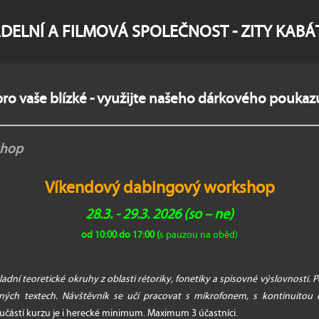
DELNÍ A FILMOVÁ SPOLEČNOST - ZITY KAB
ro vaše blízké - využijte našeho dárkového poukaz
shop
Víkendový dabingový workshop
28.3. - 29.3. 2026
(so – ne)
od 10:00 do 17:00 (
s pauzou na oběd)
adní teoretické okruhy z oblasti rétoriky, fonetiky a spisovné výslovnosti
ných textech. Návštěvník se učí pracovat s mikrofonem, s kontinuitou o
částí kurzu je i herecké minimum. Maximum 3 účastníci.