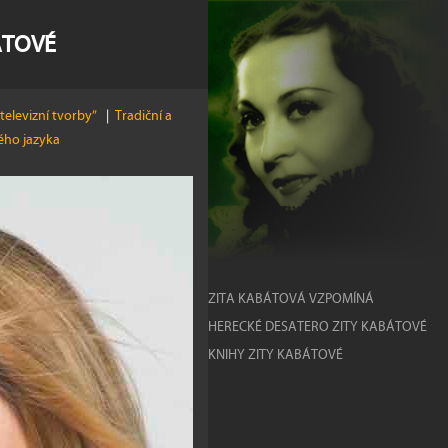
ÁTOVÉ
televizní tvorby”
|
Tradiční a
kého jazyka
ZITA KABÁTOVÁ VZPOMÍNÁ
HERECKÉ DESATERO ZITY KABÁTOVÉ
KNIHY ZITY KABÁTOVÉ