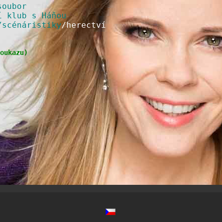
soubor
í klub s Háňou
/scénáristiky
/herectví
oukazu
)