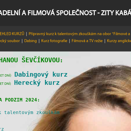
ADELNÍ A FILMOVÁ SPOLEČNOST - ZITY KAB
ŘEHLED KURZŮ
|
Přípravný kurz k talentovým zkouškám na obor "Filmové a 
ecký soubor
|
Dabing
|
Kurz fotografie
|
Filmová a TV režie
|
Kurzy anglic
HANOU ŠEVČÍKOVOU
:
Dabingový kurz
ET DNÍ)
Herecký kurz
ET DNÍ)
A PODZIM 2024:
k talentovým zkouškám
rz