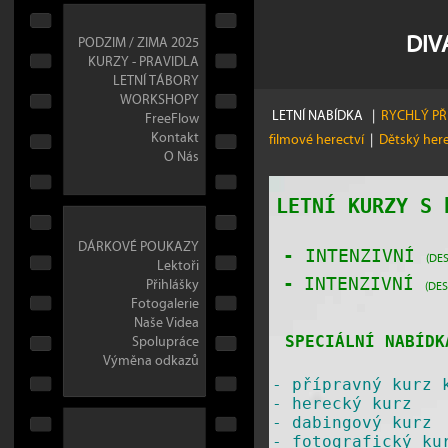
DIV
PODZIM / ZIMA 2025
KURZY - PRAVIDLA
LETNÍ TÁBORY
WORKSHOPY
LETNÍ NABÍDKA
|
RYCHLÝ P
FreeFlow
Kontakt
filmové herectví
|
Dětský her
O Nás
LETNÍ KURZY S
DÁRKOVÉ POUKAZY
-
INTENZIVNÍ
(DES
Lektoři
Přihlášky
-
INTENZIVNÍ
(DES
Fotogalerie
Naše Videa
Spolupráce
SPECIÁLNÍ NABÍDK
Výměna odkazů
-
přípravný kurz 
-
herecký kurz
-
dabingový kurz
-
fotografický ku