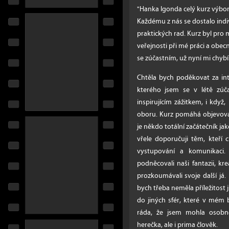
"Hanka Igonda celý kurz výbo
Každému z nás se dostalo indi
praktických rad. Kurz byl pro
veřejnosti při mé práci a obec
se zúčastním, už nyní mi chybí.
Chtěla bych poděkovat za in
kterého jsem se v létě zúč
inspirujícím zážitkem, i když
oboru. Kurz pomáhá objevova
je někdo totální začátečník ja
vřele doporučuji těm, kteří 
vystupování a komunikaci.
podněcovali naši fantazii, krea
prozkoumávali svoje další já.
bych třeba neměla příležitost j
do jiných sfér, které v mém
ráda, že jsem mohla osobně
herečka, ale i prima člověk.