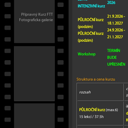
2026
INTENZIVNÍ kurz
Přípravný Kurz FTT
21.9.2026 -
PŮLROČNÍ kurz
Fotograficka galerie
18.1.2027
(podzim)
24.9.2026 -
PŮLROČNÍ kurz
21.1.2027
(podzim)
TERMÍN
Workshop
BUDE
UPŘESNĚN
Struktura a cena kurzu
c
rozsah
h
3
PŮLROČNÍ kurz
(max.6)
d
15 lekcí / 37.5h