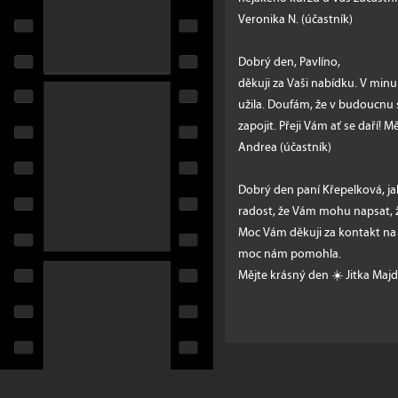
Veronika N. (účastník)
Dobrý den, Pavlíno,
děkuji za Vaši nabídku. V minu
užila. Doufám, že v budoucnu 
zapojit. Přeji Vám ať se daří! M
Andrea (účastník)
Dobrý den paní Křepelková, ja
radost, že Vám mohu napsat, ž
Moc Vám děkuji za kontakt na v
moc nám pomohla.
Mějte krásný den ☀️ Jitka Maj