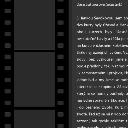
Dáša Suttnerová (účastník)
S Hankou Ševčíkovou jsem abs
dva kurzy byly úžasné a Hanky
obou kurzech byly úžasné
neskutečně bavily a těšila jse
na kurzu v úžasném kolektivu
škálu nejrůznějších cvičení. V
slovy i bez, vyzkoušeli jsme 
podle předlohy, tak i v rámci i
i k samostatnému projevu; Ha
jednotlivci a my jsme se mohli
interakce se skupinou. Zábavná
kterými se hodiny začínaly,
následné správné artikulace. T
i do běžného života. Kurz m
životě. Teď už se mi nikdo do
zazvoní, tak rychle zakřičí
máku a mohu si klidně i beze