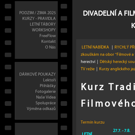
DIVADELNÍ A FI
PODZIM / ZIMA 2025
KURZY - PRAVIDLA
LETNÍ TÁBORY
WORKSHOPY
FreeFlow
Kontakt
O Nás
LETNÍ NABÍDKA
|
RYCHLÝ PŘ
zkouškám na obor "Filmové a 
herectví
|
Dětský herecký so
TV režie
|
Kurzy anglického j
DÁRKOVÉ POUKAZY
Lektoři
Kurz Trad
Přihlášky
Fotogalerie
Naše Videa
Filmového
Spolupráce
Výměna odkazů
Termín kurzu
27.7. - 7.8.
LETNÍ