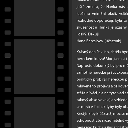
ještě zmínila, že Hanka nás 
lepšímu vnímání okolí, vcít
rozhodně doporučuji, byla t
zkušenost a Hanka je úžasný č
lidský. Děkuji.
Hana Barcalová (účastník)
Krásný den Pavlíno, chtěla by
hereckém kurzu! Moc jsem si to
Naprosto dokonalý byl pro mě 
samotné herecké práci, zkoušeli
prakticky probírali hereckou prá
mluveného projevu a celkovém
stěžejní věci, ale na tyto věci 
takový absolvovala) a vzhle
se mi více líbilo, kdyby byly 
Kristýna byla úžasná, moc se mi 
schopnost vše srozumitelně vy
nějakého kurzu u Vás zúčastním