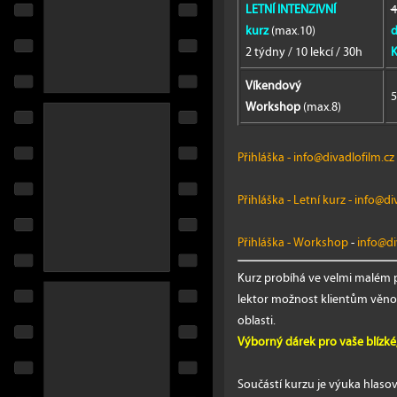
LETNÍ INTENZIVNÍ
4
kurz
(max.10)
d
2 týdny / 10 lekcí / 30h
K
Víkendový
5
Workshop
(max.8)
Přihláška
-
info@divadlofilm.cz
Přihláška - Letní kurz
-
info@div
Přihláška - Workshop
-
info@di
Kurz probíhá ve velmi malém p
lektor možnost klientům věnov
oblasti.
Výborný dárek pro vaše blízké
Součástí kurzu je výuka hlas