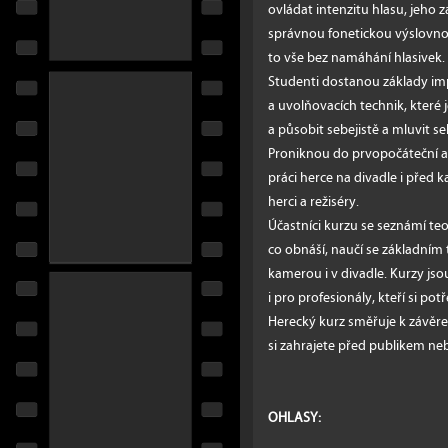
ovládat intenzitu hlasu, jeho za
správnou fonetickou výslovnos
to vše bez namáhání hlasivek.
Studenti dostanou základy im
a uvolňovacích technik, které j
a působit sebejistě a mluvit 
Proniknou do prvopočáteční a
práci herce na divadle i před 
herci a režiséry.
Účastníci kurzu se seznámí teor
co obnáší, naučí se základním
kamerou i v divadle. Kurzy jso
i pro profesionály, kteří si pot
Herecký kurz směřuje k závěre
si zahrajete před publikem n
OHLASY: