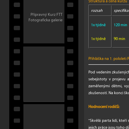
Struktura a cena kurzu
rozsah
specifika
Přípravný Kurz FTT
Fotograficka galerie
1x týdně
120 min
1x týdně
90 min
Přihláška na 1. pololeti
P
Pod vedením zkušených 
sebejistoty v projevu 
zaměřenými dětmi, vyz
zkušeností. Na konci šk
Hodnocení rodičů:
"Skvělá parta lidí, kte
jejich práce jsou toho 