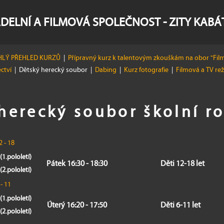
DELNÍ A FILMOVÁ SPOLEČNOST - ZITY KAB
LÝ PŘEHLED KURZŮ
|
Přípravný kurz k talentovým zkouškám na obor "Film
ectví
|
Dětský herecký soubor
|
Dabing
|
Kurz fotografie
|
Filmová a TV re
herecký soubor školní r
 - 18
(1.pololetí)
Pátek 16:30 - 18:30
Děti 12-18 let
(2.pololetí)
- 11
(1.pololetí)
Úterý 16:20 - 17:50
Děti 6-11 let
(2.pololetí)