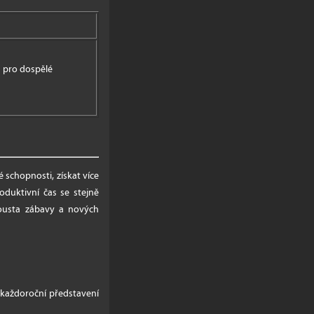
ů pro dospělé
schopnosti, získat více
oduktivní čas se stejně
pousta zábavy a nových
á každoroční představení