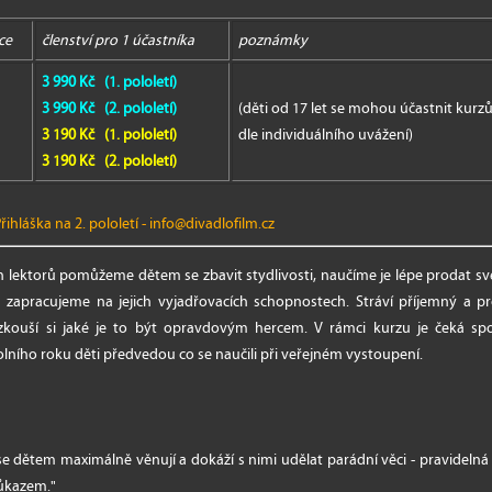
ce
členství pro 1 účastníka
poznámky
3 990 Kč (1. pololetí)
3 990 Kč (2. pololetí)
(děti od 17 let se mohou účastnit kurz
3 190 Kč (1. pololetí)
dle individuálního uvážení)
3 190 Kč (2. pololetí)
řihláška na 2. pololetí
-
info@divadlofilm.cz
lektorů pomůžeme dětem se zbavit stydlivosti, naučíme je lépe prodat své 
a zapracujeme na jejich vyjadřovacích schopnostech. Stráví příjemný a pr
kouší si jaké je to být opravdovým hercem. V rámci kurzu je čeká s
olního roku děti předvedou co se naučili při veřejném vystoupení.
ří se dětem maximálně věnují a dokáží s nimi udělat parádní věci - pravideln
důkazem."