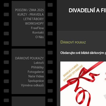
DIVADELNÍ A F
PODZIM / ZIMA 2025
KURZY - PRAVIDLA
LETNÍ TÁBORY
WORKSHOPY
FreeFlow
Kontakt
O Nás
Dárkový poukaz
Obdarujte své blízké dárkovým
DÁRKOVÉ POUKAZY
Lektoři
Přihlášky
Fotogalerie
Naše Videa
Spolupráce
Výměna odkazů