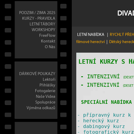
DIVA
PODZIM / ZIMA 2025
KURZY - PRAVIDLA
LETNÍ TÁBORY
WORKSHOPY
LETNÍ NABÍDKA
|
RYCHLÝ PŘE
FreeFlow
Kontakt
filmové herectví
|
Dětský herec
O Nás
H
LETNÍ KURZY S
DÁRKOVÉ POUKAZY
-
INTENZIVNÍ
(DESET
Lektoři
Přihlášky
-
INTENZIVNÍ
(DESET
Fotogalerie
Naše Videa
Spolupráce
SPECIÁLNÍ NABÍDKA 
Výměna odkazů
-
přípravný kurz k 
-
herecký kurz
-
dabingový kurz
-
fotografický kurz