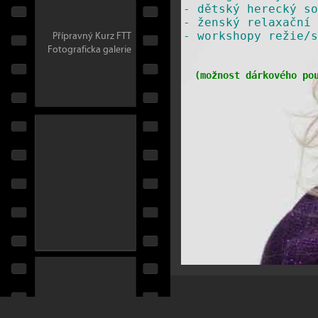
-
dětský herecký so
-
ženský relaxační 
Přípravný Kurz FTT
​-
workshopy režie/s
Fotograficka galerie
(
možnost dárkového po