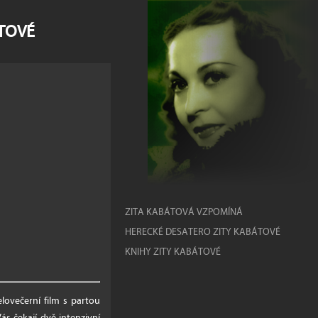
ÁTOVÉ
ZITA KABÁTOVÁ VZPOMÍNÁ
HERECKÉ DESATERO ZITY KABÁTOVÉ
KNIHY ZITY KABÁTOVÉ
elovečerní film s partou
s čekají dvě intenzivní