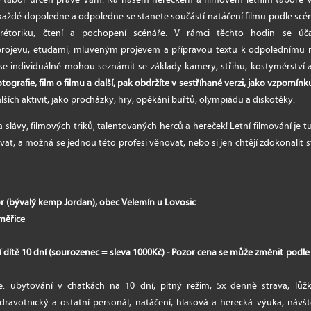
každé dopoledne a odpoledne se stanete součástí natáčení filmu podle scé
 rétoriku, čtení a pochopení scénáře. V rámci těchto hodin se úč
rojevu, etudami, mluveným projevem a přípravou textu k odpolednímu nat
 se individuálně mohou seznámit se základy kamery, střihu, kostymérství a
otografie, film o filmu a další, pak obdržíte v sestříhané verzi, jako vzpomín
ích aktivit, jako procházky, hry, opékání buřtů, olympiádu a diskotéky.
 slávy, filmových triků, talentovaných herců a hereček! Letní filmování je tu
at, a možná se jednou této profesi věnovat, nebo si jen chtějí zdokonalit
r (bývalý kemp Jordan), obec Velemín u Lovosic
oměřice
ní dítě 10 dní (sourozenec = sleva 1000Kč) - Pozor cena se může změnit podl
e: ubytování v chatkách na 10 dní, pitný režim, 5x denně strava, lůž
 zdravotnický a ostatní personál, natáčení, hlasová a herecká výuka, náv