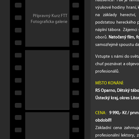
výukové hodiny hraní, 
na základy herectví,
Přípravný Kurz FTT
Fotograficka galerie
podstatou hereckého p
náplní tábora. Zájemci
oborů.
Natočený film, f
samozřejmě spoustu dalš
Vstupte s námi do světa
chuť poznávat a objevov
profesionálů.
MÍSTO KONÁNÍ:
RS Oparno, Dětský tábo
Ústecký kraj, okres Lit
CENA:
9 990,- Kč / prv
období!!!
Základní cena zahrnuj
profesionální lektory,