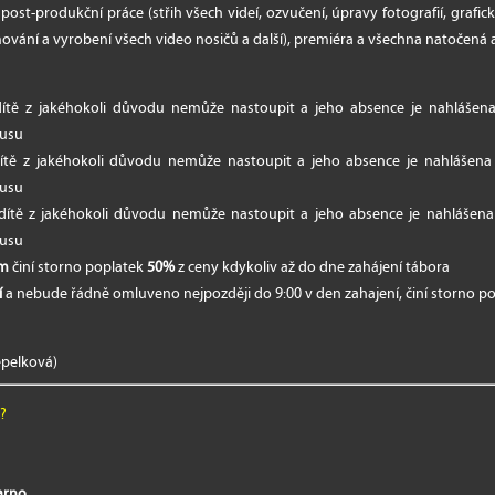
 post-produkční práce (střih všech videí, ozvučení, úpravy fotografií, grafic
mování a vyrobení všech video nosičů a další), premiéra a všechna natočená 
ítě z jakéhokoli důvodu nemůže nastoupit a jeho absence je nahláše
nusu
ítě z jakéhokoli důvodu nemůže nastoupit a jeho absence je nahlášen
nusu
ítě z jakéhokoli důvodu nemůže nastoupit a jeho absence je nahlášen
nusu
ím
činí storno poplatek
50%
z ceny kdykoliv až do dne zahájení tábora
í
a nebude řádně omluveno nejpozději do 9:00 v den zahajení, činí storno p
epelková)
i?
parno