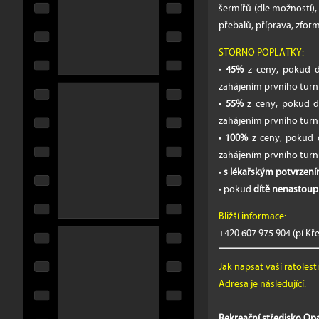
šermířů (dle možností),
přebalů, příprava, zfor
STORNO POPLATKY:
•
45%
z ceny, pokud d
zahájením prvního tur
•
55%
z ceny, pokud d
zahájením prvního tur
•
100%
z ceny, pokud d
zahájením prvního tur
•
s lékařským potvrzen
• pokud
dítě nenastoup
Bližší informace:
+420 607 975 904 (pí Kř
Jak napsat vaší ratolest
Adresa je následující:
Rekreační středisko O