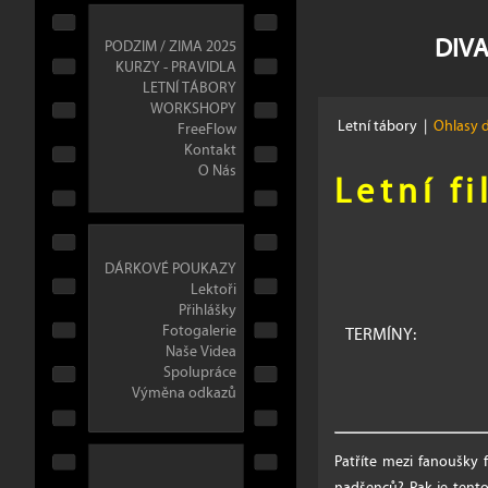
DIVA
PODZIM / ZIMA 2025
KURZY - PRAVIDLA
LETNÍ TÁBORY
WORKSHOPY
Letní tábory
|
Ohlasy 
FreeFlow
Kontakt
O Nás
Letní f
DÁRKOVÉ POUKAZY
Lektoři
Přihlášky
Fotogalerie
TERMÍNY:
Naše Videa
Spolupráce
Výměna odkazů
Patříte mezi fanoušky f
nadšenců? Pak je tento