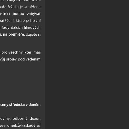
náře. Výuka je zaměřena
astníci budou zabývat
áčení, které je hlavní
 řady dalších filmových
ku, na premiéře.
Užijete si
 pro všechny, kteří mají
 svůj projev pod vedením
e ceny střediska v daném
koviny, odborný dozor,
štěvy umělců/kaskadérů/