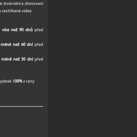
ké ztvárnění a zhotovení
a sestřihaná videa
na
více než 90 dnů
před
a
méně než 60 dní
před
a
méně než 30 dní
před
oplatek
100%
z ceny