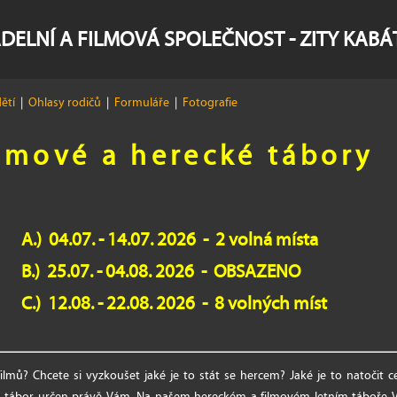
DELNÍ A FILMOVÁ SPOLEČNOST - ZITY KAB
dětí
|
Ohlasy rodičů
|
Formuláře
|
Fotografie
ilmové a herecké tábory
A.) 04.07. - 14.07. 2026 - 2 volná místa
B.) 25.07. - 04.08. 2026 - OBSAZENO
C.) 12.08. - 22.08. 2026 - 8 volných míst
ilmů? Chcete si vyzkoušet jaké je to stát se hercem? Jaké je to natočit c
 tábor určen právě Vám. Na našem hereckém a filmovém letním táboře Vá