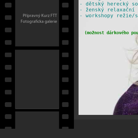
-
dětský herecký so
-
ženský relaxační 
Přípravný Kurz FTT
​-
workshopy režie/s
Fotograficka galerie
(
možnost dárkového po