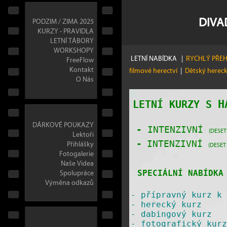
DIVA
PODZIM / ZIMA 2025
KURZY - PRAVIDLA
LETNÍ TÁBORY
WORKSHOPY
LETNÍ NABÍDKA
|
RYCHLÝ PŘE
FreeFlow
Kontakt
filmové herectví
|
Dětský herec
O Nás
H
LETNÍ KURZY S
DÁRKOVÉ POUKAZY
-
INTENZIVNÍ
(DESET
Lektoři
Přihlášky
-
INTENZIVNÍ
(DESET
Fotogalerie
Naše Videa
Spolupráce
SPECIÁLNÍ NABÍDKA 
Výměna odkazů
-
přípravný kurz k 
-
herecký kurz
-
dabingový kurz
-
fotografický kurz