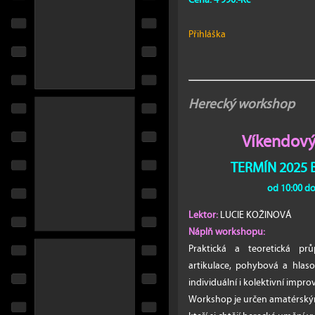
Cena: 4 990.-Kč
Přihláška
Herecký workshop
Víkendový
TERMÍN 2025
od 10:00 do
Lektor:
LUCIE KOŽINOVÁ
Náplň workshopu:
Praktická a teoretická prů
artikulace, pohybová a hlaso
individuální i kolektivní improv
Workshop je určen amatérským