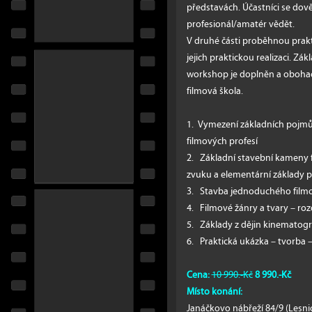
představách. Účastníci se dově
profesionál/amatér vědět.
V druhé části proběhnou prak
jejich praktickou realizaci. Zák
workshop je doplněn a obohac
filmová škola.
1. Vymezení základních pojmů:
filmových profesí
2. Základní stavební kameny fil
zvuku a elementární základy 
3. Stavba jednoduchého film
4. Filmové žánry a tvary – r
5. Základy z dějin kinematogr
6. Praktická ukázka – tvorba
Cena:
10 990.-Kč
8 990.-Kč
Místo konání:
Janáčkovo nábřeží 84/9 (Lesnic