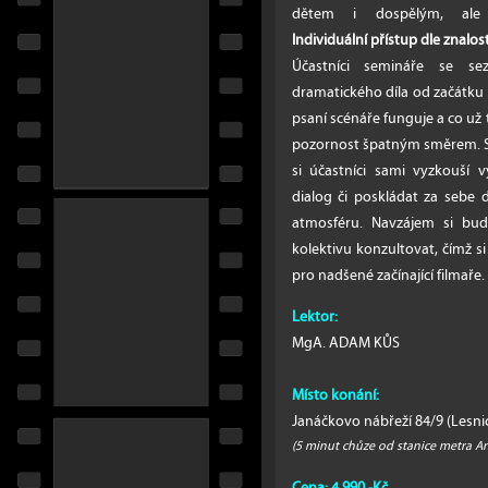
dětem i dospělým, ale 
Individuální přístup dle znalost
Účastníci semináře se s
dramatického díla od začátku 
psaní scénáře funguje a co už
pozornost špatným směrem. Souč
si účastníci sami vyzkouší 
dialog či poskládat za sebe du
atmosféru. Navzájem si budo
kolektivu konzultovat, čímž s
pro nadšené začínající filmaře.
Lektor:
MgA. ADAM KŮS
Místo konání:
Janáčkovo nábřeží 84/9 (Lesnic
(5 minut chůze od stanice metra A