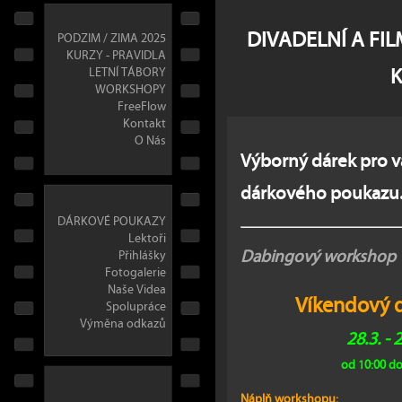
DIVADELNÍ A FI
PODZIM / ZIMA 2025
KURZY - PRAVIDLA
LETNÍ TÁBORY
WORKSHOPY
FreeFlow
Kontakt
O Nás
Výborný dárek pro va
dárkového poukazu
DÁRKOVÉ POUKAZY
Lektoři
Dabingový workshop
Přihlášky
Fotogalerie
Naše Videa
Víkendový 
Spolupráce
Výměna odkazů
28.3. - 
od 10:00 do
Náplň workshopu: