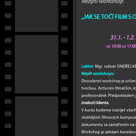
Režijní workshop
„JAK SE TOČÍ FILM S O
31.1. - 1.2
od 10:00 do 17:00
Lektor:
Mgr. režisér ONDŘEJ 
Náplň workshopu:
Dvoudenní workshop je určen
tvorbou. Activním filmařům, kte
profesionálně. Předpokladem 
znalostí klienta.
V kurzu budeme rozvíjet všec
složitějších filmových kompozi
dokumentu se zaměřením na in
Workshop je zahájen besedou s