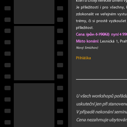
kteří si chtějí herecké umění v
Je příležitostí i pro všechny,
zdokonalit ve veřejném vystup
trémy, či si prostě vyzkouše
příležitost.
Cena:
(pův. 5 790Kč)
nyní 4 990
Místo konání:
Lesnická 1, Pr
Nový Smíchov)
Přihláška
U všech workshopů pořádaný
uskuteční jen při stanove
V případě nekonání seminá
Cena nezahrnuje ubytování