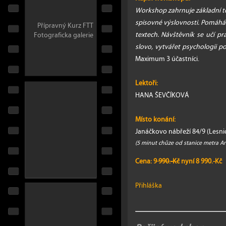
Workshop zahrnuje základní teo
spisovné výslovnosti. Pomáh
Přípravný Kurz FTT
textech. Návštěvník se učí p
Fotograficka galerie
slovo, vytvářet psychologii po
Maximum 3 účastníci.
Lektoři:
HANA ŠEVČÍKOVÁ
Místo konání:
Janáčkovo nábřeží 84/9 (Lesnic
(5 minut chůze od stanice metra A
Cena: 9
990.-Kč
nyní 8 990.-Kč
Přihláška