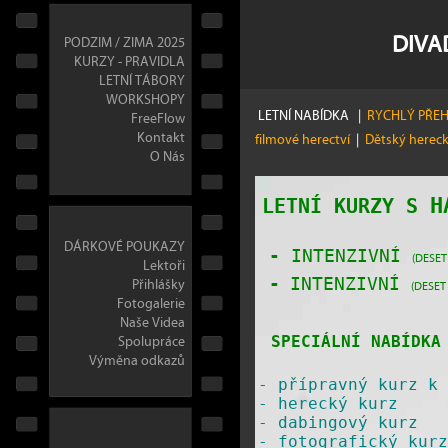
DIVA
PODZIM / ZIMA 2025
KURZY - PRAVIDLA
LETNÍ TÁBORY
WORKSHOPY
LETNÍ NABÍDKA
|
RYCHLÝ PŘE
FreeFlow
Kontakt
filmové herectví
|
Dětský herec
O Nás
H
LETNÍ KURZY S
DÁRKOVÉ POUKAZY
-
INTENZIVNÍ
(DESET
Lektoři
Přihlášky
-
INTENZIVNÍ
(DESET
Fotogalerie
Naše Videa
Spolupráce
SPECIÁLNÍ NABÍDKA 
Výměna odkazů
-
přípravný kurz k 
-
herecký kurz
-
dabingový kurz
-
fotografický kurz