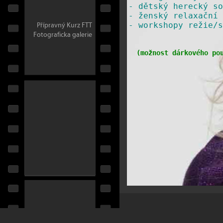
-
dětský herecký so
-
ženský relaxační 
Přípravný Kurz FTT
​-
workshopy režie/s
Fotograficka galerie
(
možnost dárkového po