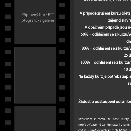
V případě zrušení kurzu (děts
Přípravný Kurz FTT
zájemci navrá
Fotograficka galerie
V opačném případě jsou ú
50% = odhlášení se z kurzu/
dn
80% = odhlášení se z kurzu
25 d
100% = odhlášení se z kurz
10 d
Na každý kurz je potřeba zapl
r
Žádost o odstoupení od smlo
Vzhledem k tomu, že naše kurzy j
nepředvídatelně zaměstnáváni v rámci 
což je v uměleckých kruzích běžné, s