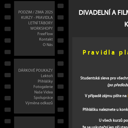
DIVADELNÍ A FI
PODZIM / ZIMA 2025
KURZY - PRAVIDLA
LETNÍ TÁBORY
WORKSHOPY
FreeFlow
Kontakt
O Nás
Pravidla pl
DÁRKOVÉ POUKAZY
Lektoři
Studentská sleva pro všech
Přihlášky
(po předlož
Fotogalerie
Naše Videa
V případě zájmu pište na
Spolupráce
Výměna odkazů
Přihlášku naleznete u kon
U všech kurzů poř
že se uskuteční jen při s