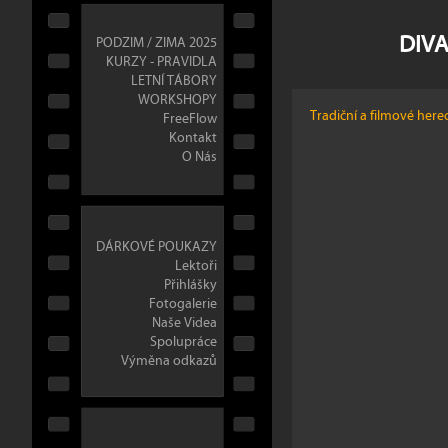
DIVA
PODZIM / ZIMA 2025
KURZY - PRAVIDLA
LETNÍ TÁBORY
WORKSHOPY
Tradiční a filmové here
FreeFlow
Kontakt
O Nás
DÁRKOVÉ POUKAZY
Lektoři
Přihlášky
Fotogalerie
Naše Videa
Spolupráce
Výměna odkazů