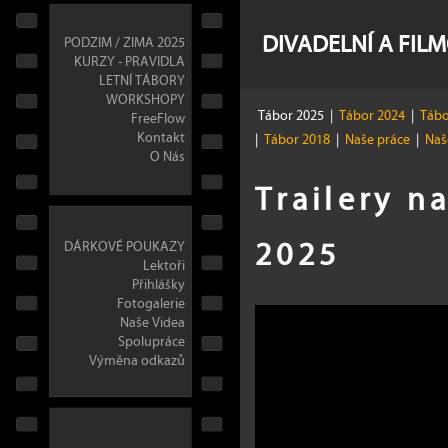
DIVADELNÍ A FIL
PODZIM / ZIMA 2025
KURZY - PRAVIDLA
LETNÍ TÁBORY
WORKSHOPY
Tábor 2025
|
Tábor 2024
|
Tábo
FreeFlow
Kontakt
|
Tábor 2018
|
Naše práce
|
Naše
O Nás
Trailery n
2025
DÁRKOVÉ POUKAZY
Lektoři
Přihlášky
Fotogalerie
Naše Videa
Spolupráce
Výměna odkazů